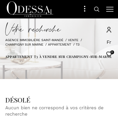
V
o
r
e
r
e
c
e
c
e
AGENCE IMMOBILIÈRE SAINT-MANDÉ
VENTE
Fr
CHAMPIGNY SUR MARNE
APPARTEMENT
T3
0
APPARTEMENT T3 À VENDRE SUR CHAMPIGNY-SUR-MARNE
DÉSOLÉ
Aucun bien ne correspond à vos critères de
recherche