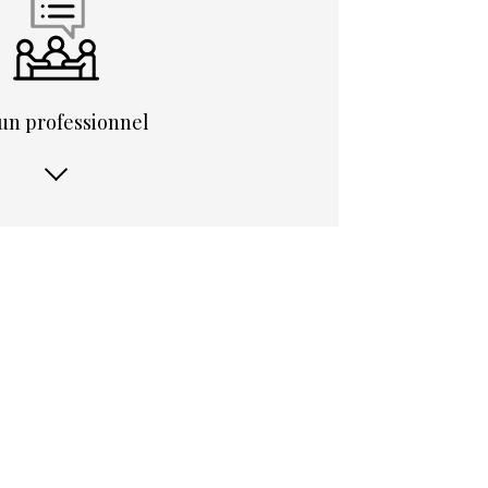
 un professionnel
pes
4