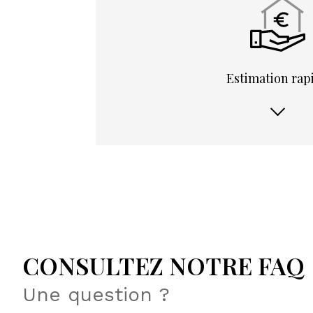
estimation rap
Je souhaite une estimation pour
J'
CONSULTEZ NOTRE FAQ
vendre mon bien
louer mon bien
Une question ?
1