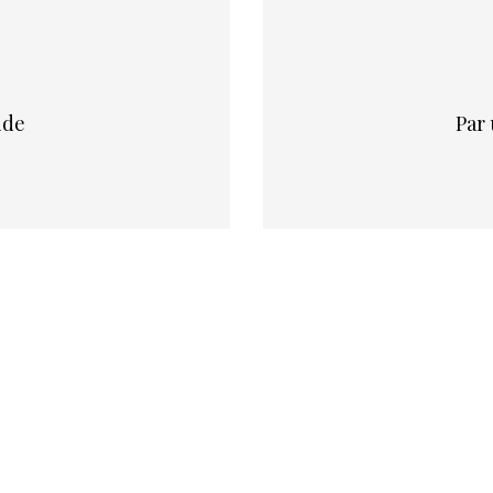
ide
par
obtiens une estimation en 4 éta
2
3