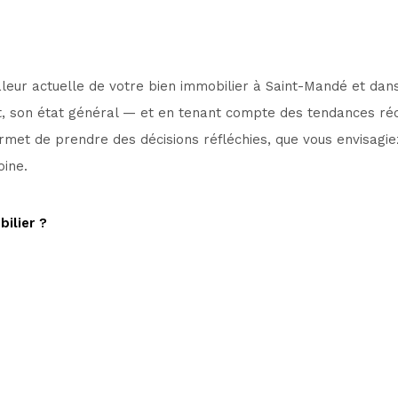
n bien
Adresse du bien *
eur actuelle de votre bien immobilier à Saint-Mandé et dans 
 son état général — et en tenant compte des tendances réc
rmet de prendre des décisions réfléchies, que vous envisagie
Appartement
Maison
oine.
ilier ?
SUIVANT
Téléphone *
ement ! Que ce soit par simple curiosité ou pour un projet p
 vous avez des questions ou besoin de conseils, nous serons 
strées dans un fichier informatisé par La Boite Immo agissant comme Sous-traitant du traitement pou
personnelles. La base légale du traitement repose sur l'intérêt légitime de l'Agence / du Réseau. El
formatique et libertés », vous disposez des droits d’accès, de rectification, d’effacement, d’oppositio
tant directement l’Agence / Le Réseau. Consultez le site
https://cnil.fr/fr
pour plus d’informations s
ertés » ne sont pas respectés, vous pouvez adresser une réclamation à la CNIL. Nous vous informons de
rire ici :
https://www.bloctel.gouv.fr
. Dans le cadre de la protection des Données personnelles, nous