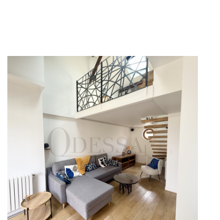
Saisir
É ET
S
Surface terrain (
sant comme Sous-traitant du traitement pour la gestion
 La base légale du traitement repose sur l'intérêt
e / au Réseau. Conformément à la loi « informatique et
ité de vos données. Vous pouvez retirer votre
 plus d’informations sur vos droits. Si vous estimez,
pouvez adresser une réclamation à la CNIL. Nous vous
 inscrire ici :
https://www.bloctel.gouv.fr
. Dans le
champ de saisie libre.
pliquent.