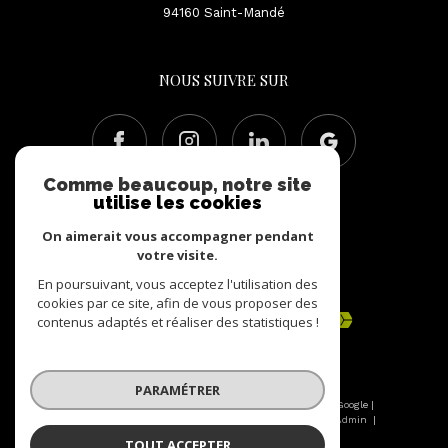
94160
Saint-Mandé
NOUS SUIVRE SUR
Comme beaucoup, notre site
utilise les cookies
On aimerait vous accompagner pendant
votre visite.
En poursuivant, vous acceptez l'utilisation des
ADHÉRENTS
cookies par ce site, afin de vous proposer des
contenus adaptés et réaliser des statistiques !
PARAMÉTRER
© 2026 | Tous droits réservés | Traduction powered by Google |
Nos honoraires
Plan du site
Mentions légales
Admin
Nos liens
Politique RGPD
Cookies
TOUT ACCEPTER