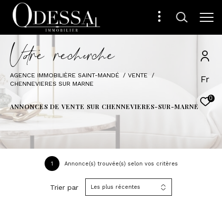
V
o
r
e
r
e
c
e
c
e
AGENCE IMMOBILIÈRE SAINT-MANDÉ
VENTE
Fr
CHENNEVIERES SUR MARNE
0
ANNONCES DE VENTE SUR CHENNEVIERES-SUR-MARNE
1
Annonce(s) trouvée(s) selon vos critères
Trier par
Les plus récentes