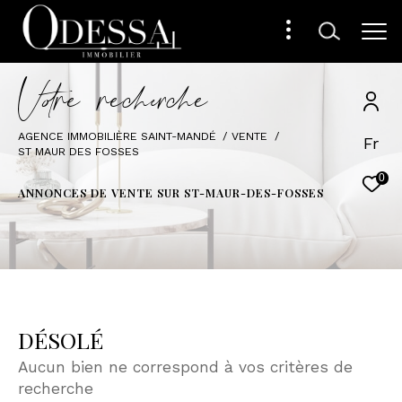
V
o
r
e
r
e
c
e
c
e
AGENCE IMMOBILIÈRE SAINT-MANDÉ
VENTE
Fr
ST MAUR DES FOSSES
0
ANNONCES DE VENTE SUR ST-MAUR-DES-FOSSES
DÉSOLÉ
Aucun bien ne correspond à vos critères de
recherche