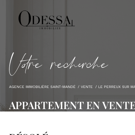
V
o
r
e
r
e
c
e
c
e
AGENCE IMMOBILIÈRE SAINT-MANDÉ
VENTE
LE PERREUX SUR M
APPARTEMENT EN VENTE