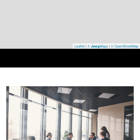
Leaflet
|
©
Maps
|
© OpenStreetMap
Jawg