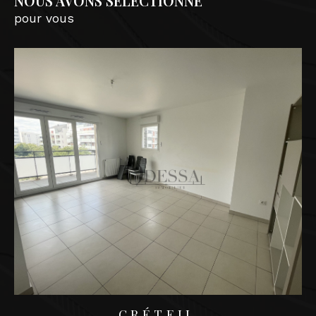
NOUS AVONS SÉLECTIONNÉ
pour vous
Vous êtes propriétaire et cherchez une agence
pour
gérer vos biens en location à Saint-Mandé
et les alentours
? Nous vous offrons un service
complet de
gestion locative
.
Notre équipe s’assure de sélectionner des
locataires sérieux, de gérer les baux en toute
transparence, et de veiller à l’entretien de vos
biens.
Contactez-nous dès aujourd’hui !
Vous avez un projet immobilier à Saint-Mandé
et les alentours ou dans les environs ? Notre
équipe dynamique et à l’écoute, composée de
CRÉTEIL