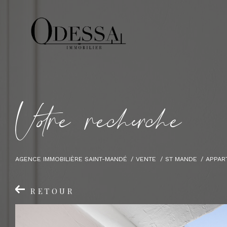
V
o
r
e
r
e
c
e
c
e
AGENCE IMMOBILIÈRE SAINT-MANDÉ
VENTE
ST MANDE
APPAR
RETOUR