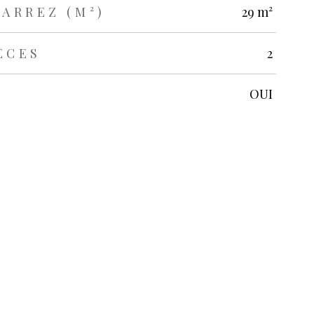
CARREZ (M²)
29 m²
ÈCES
2
OUI