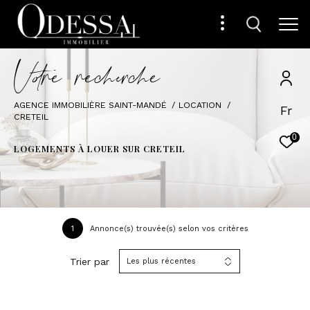
V
o
r
e
r
e
c
e
c
e
AGENCE IMMOBILIÈRE SAINT-MANDÉ
LOCATION
Fr
CRETEIL
0
LOGEMENTS À LOUER SUR CRETEIL
1
Annonce(s) trouvée(s) selon vos critères
Trier par
Les plus récentes