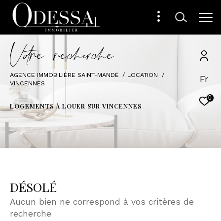
V
o
r
e
r
e
c
e
c
e
AGENCE IMMOBILIÈRE SAINT-MANDÉ
LOCATION
Fr
VINCENNES
0
LOGEMENTS À LOUER SUR VINCENNES
DÉSOLÉ
Aucun bien ne correspond à vos critères de
recherche