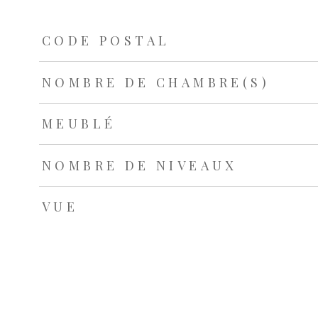
TRAD_ZEPHYR_Caracteristique
TRAD_ZEPHYR_Valeu
CODE POSTAL
NOMBRE DE CHAMBRE(S)
MEUBLÉ
NOMBRE DE NIVEAUX
VUE