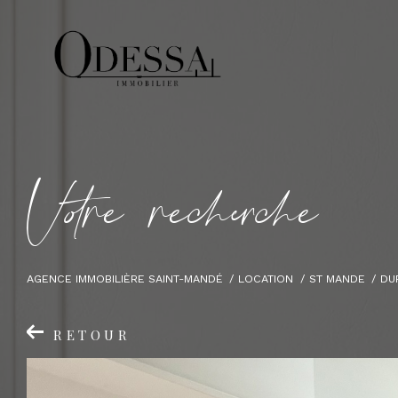
V
o
r
e
r
e
c
e
c
e
AGENCE IMMOBILIÈRE SAINT-MANDÉ
LOCATION
ST MANDE
DU
RETOUR