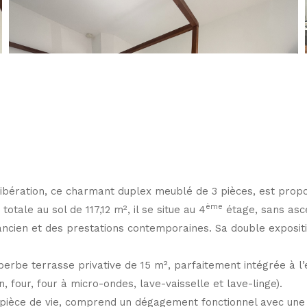
 Libération, ce charmant duplex meublé de 3 pièces, est prop
ème
otale au sol de 117,12 m², il se situe au 4
étage, sans asce
ncien et des prestations contemporaines. Sa double expositio
perbe terrasse privative de 15 m², parfaitement intégrée à l
n, four, four à micro-ondes, lave-vaisselle et lave-linge).
 la pièce de vie, comprend un dégagement fonctionnel avec un