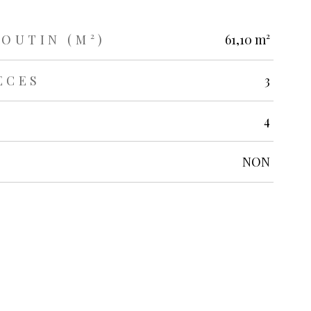
BOUTIN (M²)
61,10 m²
ÈCES
3
4
NON