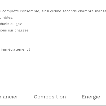
u complète l’ensemble, ainsi qu’une seconde chambre mansa
ombles.
iduels au gaz.
ions sur charges.
e immédiatement !
inancier
Composition
Energie