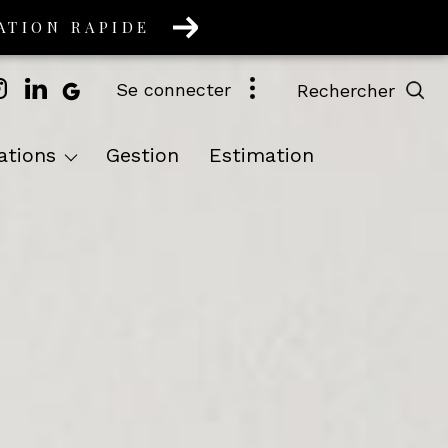
ATION RAPIDE
se connecter
rechercher
artements
s & Maisons
cations
gestion
estimation
 Et Commerces
Autres