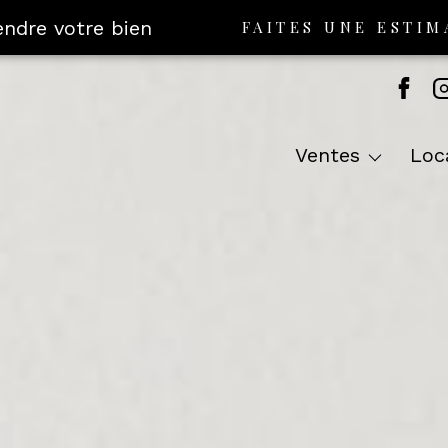
endre votre bien
FAITES UNE ESTIM
Appartements & Maisons
App
Programmes Neufs
Villa
ventes
lo
Bureaux & Commerces
Bureaux
Autres