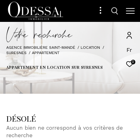
V
o
r
e
r
e
c
e
c
e
AGENCE IMMOBILIÈRE SAINT-MANDÉ
LOCATION
Fr
SURESNES
APPARTEMENT
0
APPARTEMENT EN LOCATION SUR SURESNES
DÉSOLÉ
Aucun bien ne correspond à vos critères de
recherche