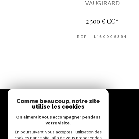
VAUGIRARD
2 500 €
CC*
REF : L160006394
Comme beaucoup, notre site
utilise les cookies
ODESSA IMMOBILIER
On aimerait vous accompagner pendant
votre visite.
01 84 25 15 07
En poursuivant, vous acceptez l'utilisation des
cookies par ce site, afin de vous proposer des
contact@odessaimmobilier.com