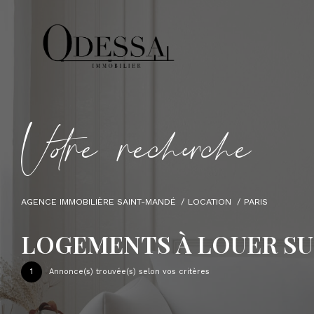
V
o
r
e
r
e
c
e
c
e
AGENCE IMMOBILIÈRE SAINT-MANDÉ
LOCATION
PARIS
LOGEMENTS À LOUER SU
1
Annonce(s) trouvée(s) selon vos critères