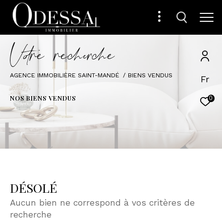
V
o
r
e
r
e
c
e
c
e
AGENCE IMMOBILIÈRE SAINT-MANDÉ
BIENS VENDUS
Fr
NOS BIENS VENDUS
0
DÉSOLÉ
Aucun bien ne correspond à vos critères de
recherche